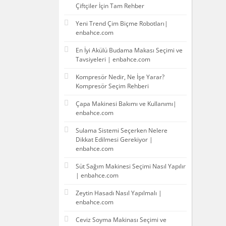
Çiftçiler İçin Tam Rehber
Loncin (7)
Yeni Trend Çim Biçme Robotları|
Novital (1)
enbahce.com
Orac (12)
En İyi Akülü Budama Makası Seçimi ve
Poelsan (376)
Tavsiyeleri | enbahce.com
PoelsanARC (7)
Kompresör Nedir, Ne İşe Yarar?
Kompresör Seçim Rehberi
Proter (4)
Pubert (1)
Çapa Makinesi Bakımı ve Kullanımı|
enbahce.com
Rain Bird (52)
Sulama Sistemi Seçerken Nelere
Rico (4)
Dikkat Edilmesi Gerekiyor |
Samurai (1)
enbahce.com
Selsil (1)
Süt Sağım Makinesi Seçimi Nasıl Yapılır
Senkron (2)
| enbahce.com
Sezer (25)
Zeytin Hasadı Nasıl Yapılmalı |
enbahce.com
Solax (12)
Varan (1)
Ceviz Soyma Makinası Seçimi ve