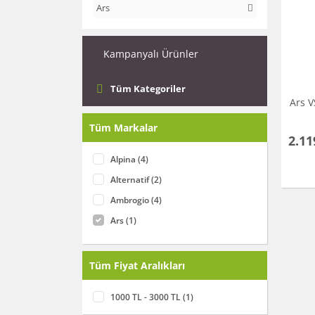
Ars
Kampanyalı Ürünler
Tüm Kategoriler
Ars 
Tüm Markalar
2.11
Alpina (4)
Alternatif (2)
Ambrogio (4)
Ars (1)
Aydın Trafo (1)
Bosch (7)
Tüm Fiyat Aralıkları
Daye (1)
1000 TL - 3000 TL (1)
Diğer (1)