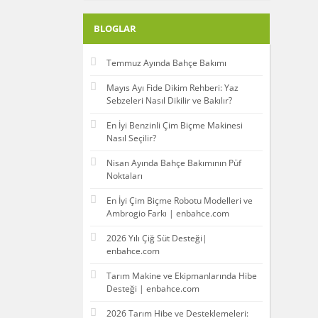
Echo (8)
BLOGLAR
EGO (2)
Emax (1)
Temmuz Ayında Bahçe Bakımı
Energy (9)
Mayıs Ayı Fide Dikim Rehberi: Yaz
Engarden (7)
Sebzeleri Nasıl Dikilir ve Bakılır?
EXEN (1)
En İyi Benzinli Çim Biçme Makinesi
Fiskars (6)
Nasıl Seçilir?
Guardino (3)
Nisan Ayında Bahçe Bakımının Püf
Honda (2)
Noktaları
Hunter (35)
En İyi Çim Biçme Robotu Modelleri ve
Ambrogio Farkı | enbahce.com
Husqvarna (61)
Hyundai (69)
2026 Yılı Çiğ Süt Desteği|
enbahce.com
Ital (27)
İzeltaş (1)
Tarım Makine ve Ekipmanlarında Hibe
Desteği | enbahce.com
Kadıoğlu (8)
2026 Tarım Hibe ve Desteklemeleri:
Kadmec (6)