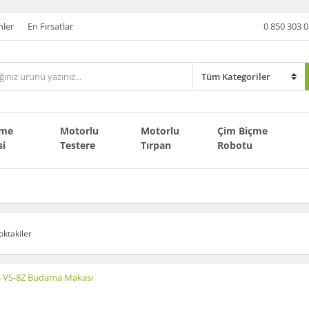
nler
En Fırsatlar
0 850 303 0
çme
Motorlu
Motorlu
Çim Biçme
si
Testere
Tırpan
Robotu
oktakiler