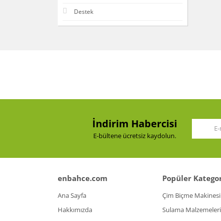
Destek
İndirim Habercisi
E-bültene ücretsiz kaydolun.
enbahce.com
Popüler Kategor
Ana Sayfa
Çim Biçme Makinesi
Hakkımızda
Sulama Malzemeleri