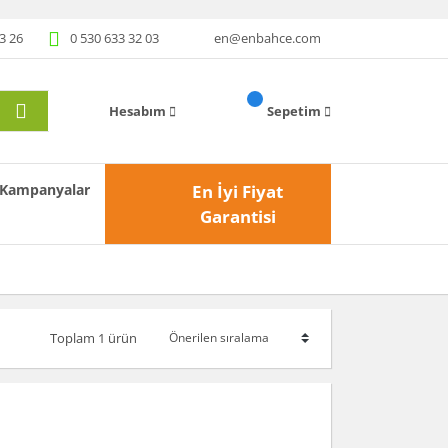
3 26
0 530 633 32 03
en@enbahce.com
Hesabım
Sepetim
Kampanyalar
En İyi Fiyat
Garantisi
Toplam 1 ürün