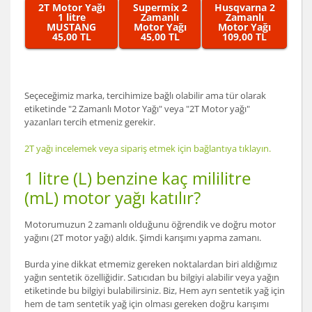
2T Motor Yağı
Supermix 2
Husqvarna 2
1 litre
Zamanlı
Zamanlı
MUSTANG
Motor Yağı
Motor Yağı
45,00 TL
45,00 TL
109,00 TL
Seçeceğimiz marka, tercihimize bağlı olabilir ama tür olarak
etiketinde "2 Zamanlı Motor Yağı" veya "2T Motor yağı"
yazanları tercih etmeniz gerekir.
2T yağı incelemek veya sipariş etmek için bağlantıya tıklayın.
1 litre (L) benzine kaç mililitre
(mL) motor yağı katılır?
Motorumuzun 2 zamanlı olduğunu öğrendik ve doğru motor
yağını (2T motor yağı) aldık. Şimdi karışımı yapma zamanı.
Burda yine dikkat etmemiz gereken noktalardan biri aldığımız
yağın sentetik özelliğidir. Satıcıdan bu bilgiyi alabilir veya yağın
etiketinde bu bilgiyi bulabilirsiniz. Biz, Hem ayrı sentetik yağ için
hem de tam sentetik yağ için olması gereken doğru karışımı