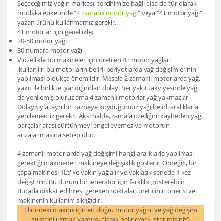
Seçeceğimiz yağın markası, tercihimize bağlı olsa da tür olarak
mutlaka etiketinde "
4 zamanlı motor yağı
" veya "4T motor yağı"
yazan ürünü kullanmamız gerekir.
4T motorlar için genellikle;
20-50 motor yağı
30 numara motor yağı
V özellikle bu makineler için üretilen 4T motor yağları
kullanılır. bu motorların belirli periyotlarda yağ değişimlerinin
yapılması oldukça önemlidir. Mesela 2 zamanlı motorlarda yağ,
yakıt ile birlikte yandığından dolayı her yakıt takviyesinde yağı
da yenilemiş oluruz ama 4 zamanlı motorlar yağ yakmazlar.
Dolayısıyla, ayrı bir hazneye koyduğumuz yağı belirli aralıklarla
yenilememiz gerekir. Aksi halde, zamala özelliğini kaybeden yağ,
parçalar arası sürtünmeyi engelleyemez ve motorun
arızalanmasına sebep olur.
4 zamanlı motorlarda yağ değişimi hangi aralıklarla yapılması
gerektiği makineden makineye değişiklik gösterir. Örneğin, bir
çapa makinesi 1Lt' ye yakın yağ alır ve yaklaşık senede 1 kez
değiştirilir. Bu durum bir jeneratör için farklılık gösterebilir.
Burada dikkat edilmesi gereken noktalar, üreticinin önerisi ve
makinenin kullanım sıklığıdır.
Elinizdeki makine için en doğru motor yağını ve yağ değişim
sürecini uzman yardımı alarak belirlemek ister misiniz?