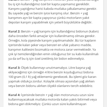
bu iş için kullandığımız özel bir kapta yapmamız gereklidir.
Karışımı yaptığımız harici kabıda mutlaka çalkalamamız gerekir.
Bu sayede yağ ve benzin iyice karışmış olur. Benzin + yağ
karışımını ayrı bir kapta yapıyoruz çünkü motorların yakıt
depoları karışım yapabilmek için yeterli büyüklükte değildir.
Kural 2:
Benzin + yağ karışımı için kullandığımız bidonun (kabın)
daha önceden farklı amaçlar için kullanılmamış olması gerekir.
Örneğin, kola şişesinde karışım yapılmamalıdır. Bü tür kapların
içerisinde kalan şeker veya benzeri en ufak yabancı madde,
karışımın kalitesini bozmakta ve motora zarar vermektedir. Ya
çok iyi temizlendiğinden emin olduğunuz bir su kabı kullanılmalı
ya da sırf bu iş için özel üretilmiş bir bidon edinmeliyiz.
Kural 3:
Ölçek kullanmayı unutmamalıyız. Litre başına yağ
ekliyeceğimiz için örneğin 4 litre benzin koyduğumuz bidona
100 gram (0,1 lt) yağ eklememiz gerekecek. Bu işlemi göz kararı
yapmak oldukça zordur. Kolaylık olması açısından yağ alırken
veya benzin bidonu alırken ölçekli olanlarını tercih edebiliriz.
Kural 4:
İçerisinde benzin + yağ olan motorunuzu uzun süre
kullanmayacaksak mutlaka motorda kalan yakıtı bitirmeli veya
bidona geri dökmeliyiz. Çünkü uzun süre kullanılmayan