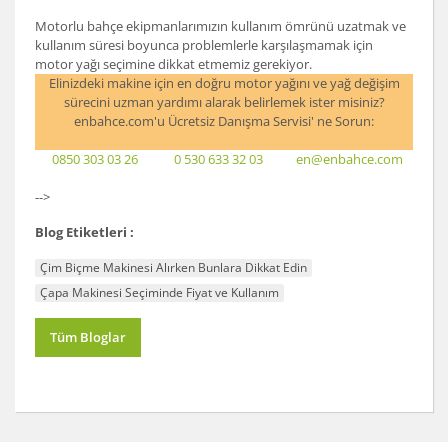
Motorlu bahçe ekipmanlarımızın kullanım ömrünü uzatmak ve
kullanım süresi boyunca problemlerle karşılaşmamak için
motor yağı seçimine dikkat etmemiz gerekiyor.
Elinizdeki makine için en doğru motor yağını ve yağ değişim
sürecini uzman yardımı alarak belirlemek ister misiniz?
enbahce.com'u Ücretsiz Danışma Servisi' ne Sorun:
0850 303 03 26
0 530 633 32 03
en@enbahce.com
-->
Blog Etiketleri :
Çim Biçme Makinesi Alırken Bunlara Dikkat Edin
Çapa Makinesi Seçiminde Fiyat ve Kullanım
Tüm Bloglar