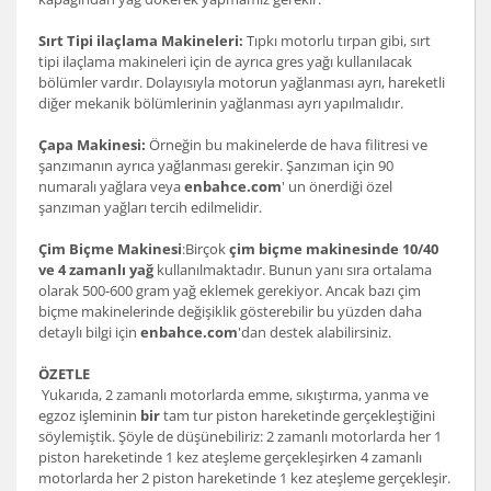
Sırt Tipi ilaçlama Makineleri:
Tıpkı motorlu tırpan gibi, sırt
tipi ilaçlama makineleri için de ayrıca gres yağı kullanılacak
bölümler vardır. Dolayısıyla motorun yağlanması ayrı, hareketli
diğer mekanik bölümlerinin yağlanması ayrı yapılmalıdır.
Çapa Makinesi:
Örneğin bu makinelerde de hava filitresi ve
şanzımanın ayrıca yağlanması gerekir. Şanzıman için 90
numaralı yağlara veya
enbahce.com
' un önerdiği özel
şanzıman yağları tercih edilmelidir.
Çim Biçme Makinesi
:Birçok
çim biçme makinesinde 10/40
ve 4 zamanlı yağ
kullanılmaktadır. Bunun yanı sıra ortalama
olarak 500-600 gram yağ eklemek gerekiyor. Ancak bazı çim
biçme makinelerinde değişiklik gösterebilir bu yüzden daha
detaylı bilgi için
enbahce.com
'dan destek alabilirsiniz.
ÖZETLE
Yukarıda, 2 zamanlı motorlarda emme, sıkıştırma, yanma ve
egzoz işleminin
bir
tam tur piston hareketinde gerçekleştiğini
söylemiştik. Şöyle de düşünebiliriz: 2 zamanlı motorlarda her 1
piston hareketinde 1 kez ateşleme gerçekleşirken 4 zamanlı
motorlarda her 2 piston hareketinde 1 kez ateşleme gerçekleşir.