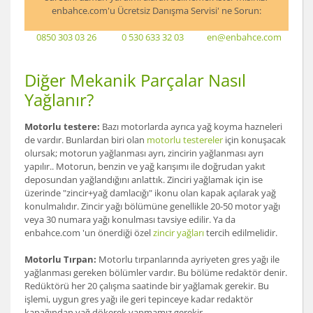
enbahce.com'u Ücretsiz Danışma Servisi' ne Sorun:
0850 303 03 26
0 530 633 32 03
en@enbahce.com
Diğer Mekanik Parçalar Nasıl
Yağlanır?
Motorlu testere:
Bazı motorlarda ayrıca yağ koyma hazneleri
de vardır. Bunlardan biri olan
motorlu testereler
için konuşacak
olursak; motorun yağlanması ayrı, zincirin yağlanması ayrı
yapılır.. Motorun, benzin ve yağ karışımı ile doğrudan yakıt
deposundan yağlandığını anlattık. Zinciri yağlamak için ise
üzerinde "zincir+yağ damlacığı" ikonu olan kapak açılarak yağ
konulmalıdır. Zincir yağı bölümüne genellikle 20-50 motor yağı
veya 30 numara yağı konulması tavsiye edilir. Ya da
enbahce.com 'un önerdiği özel
zincir yağları
tercih edilmelidir.
Motorlu Tırpan:
Motorlu tırpanlarında ayriyeten gres yağı ile
yağlanması gereken bölümler vardır. Bu bölüme redaktör denir.
Redüktörü her 20 çalışma saatinde bir yağlamak gerekir. Bu
işlemi, uygun gres yağı ile geri tepinceye kadar redaktör
kapağından yağ dökerek yapmamız gerekir.