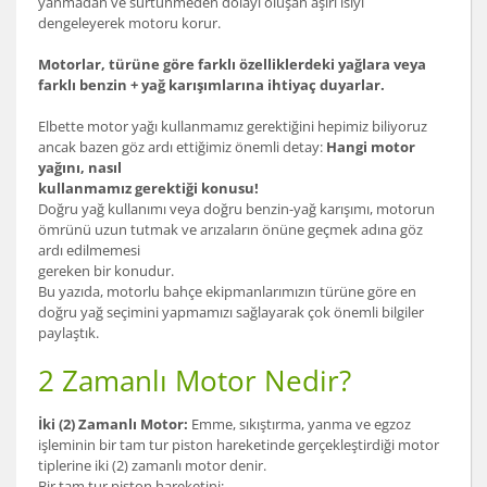
yanmadan ve sürtünmeden dolayı oluşan aşırı ısıyı
dengeleyerek motoru korur.
Motorlar, türüne göre farklı özelliklerdeki yağlara veya
farklı benzin + yağ karışımlarına ihtiyaç duyarlar.
Elbette motor yağı kullanmamız gerektiğini hepimiz biliyoruz
ancak bazen göz ardı ettiğimiz önemli detay:
Hangi motor
yağını, nasıl
kullanmamız gerektiği konusu!
Doğru yağ kullanımı veya doğru benzin-yağ karışımı, motorun
ömrünü uzun tutmak ve arızaların önüne geçmek adına göz
ardı edilmemesi
gereken bir konudur.
Bu yazıda, motorlu bahçe ekipmanlarımızın türüne göre en
doğru yağ seçimini yapmamızı sağlayarak çok önemli bilgiler
paylaştık.
2 Zamanlı Motor Nedir?
İki (2) Zamanlı Motor:
Emme, sıkıştırma, yanma ve egzoz
işleminin bir tam tur piston hareketinde gerçekleştirdiği motor
tiplerine iki (2) zamanlı motor denir.
Bir tam tur piston hareketini;