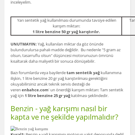
inceleyelim.
Yarı sentetik yağ kullanılması durumunda tavsiye edilen
Tam
karışım miktarı:
1 litre benzine 50 gr yağ karıştırılır.
UNUTMAYIN:
Yağ, kullanılan miktar da göz önünde
bulundurulursa pahalı madde değildir. Bu nedenle "5 gram az
olsun, tasarruflu olsun" düşüncesi motorunuzun ömrünü
kısaltarak daha maliyetli bir sonuca dönüşebilir.
Bazı forumlarda veya bayilerde
tam sentetik yağ
kullanımına
ilişkin, 1 litre benzine 20 gr yağ karıştırılması gerektiğini
okuyabilirsiniz ancak teknik servis desteği de
veren
enbahce.com
' un önerdiği karışım miktarı: Tam sentetik
yağ için
1 litre benzine 25 gr yağ
katılması şeklindedir.
Benzin - yağ karışımı nasıl bir
kapta ve ne şekilde yapılmalıdır?
Kural1:
Benzin + yağ karışımını motorun yakıt deposunda değil,