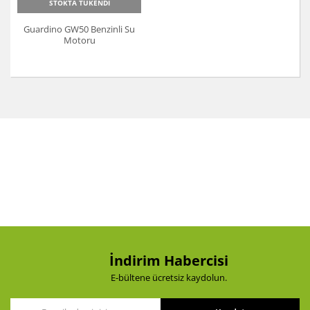
STOKTA TÜKENDİ
Guardino GW50 Benzinli Su
Motoru
İndirim Habercisi
E-bültene ücretsiz kaydolun.