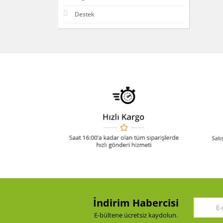
Destek
İndirim Habercisi
E-bültene ücretsiz kaydolun.