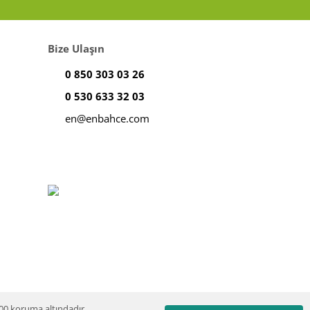
Bize Ulaşın
0 850 303 03 26
0 530 633 32 03
en@enbahce.com
100 koruma altındadır.