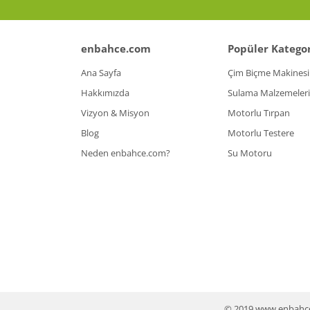
enbahce.com
Popüler Kategor
Ana Sayfa
Çim Biçme Makinesi
Hakkımızda
Sulama Malzemeleri
Vizyon & Misyon
Motorlu Tırpan
Blog
Motorlu Testere
Neden enbahce.com?
Su Motoru
© 2019 www.enbahce.co