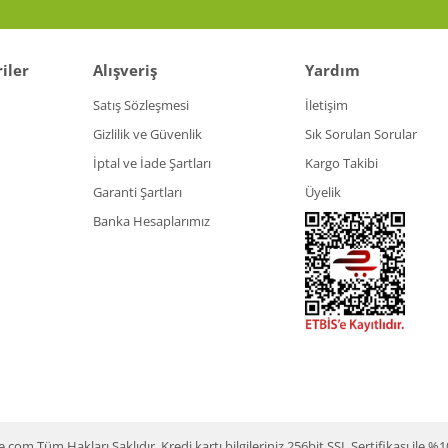
iler
Alışveriş
Yardım
Satış Sözleşmesi
İletişim
Gizlilik ve Güvenlik
Sık Sorulan Sorular
İptal ve İade Şartları
Kargo Takibi
Garanti Şartları
Üyelik
Banka Hesaplarımız
m Tüm Hakları Saklıdır. Kredi kartı bilgileriniz 256bit SSL Sertifikası ile %