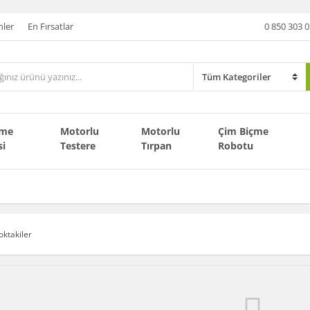
nler
En Fırsatlar
0 850 303 0
çme
Motorlu
Motorlu
Çim Biçme
si
Testere
Tırpan
Robotu
oktakiler