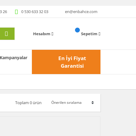
3 26
0 530 633 32 03
en@enbahce.com
Hesabım
Sepetim
Kampanyalar
En İyi Fiyat
Garantisi
Toplam 0 ürün