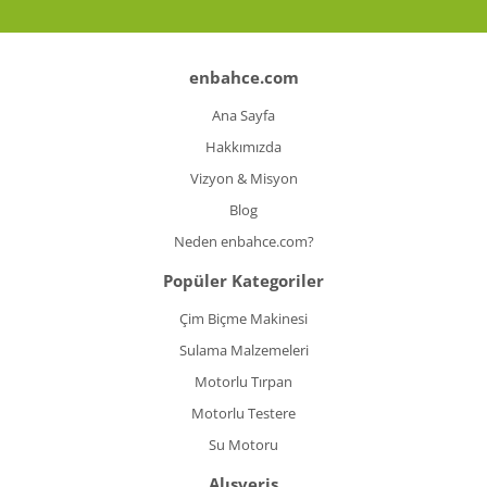
Koyun Kırkma
Paslanmaz Çelik Yüzey İşleme Makinesi
enbahce.com
Ana Sayfa
Sac Kesme Makinesi
Hakkımızda
Somun Sıkma Makineleri
Vizyon & Misyon
Sütunlu Matkaplar
Blog
Neden enbahce.com?
Testereler
Popüler Kategoriler
Tezgah Üstü Makineler
Çim Biçme Makinesi
Toz Emme Makineleri
Sulama Malzemeleri
Tutkal Tabancası
Motorlu Tırpan
Motorlu Testere
Vidalama Makineleri
Su Motoru
Zımba Tabancları
Alışveriş