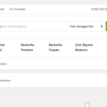
nler
En Fırsatlar
0 850 303 0
çme
Motorlu
Motorlu
Çim Biçme
si
Testere
Tırpan
Robotu
tleri
oktakiler