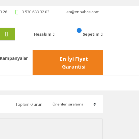
3 26
0 530 633 32 03
en@enbahce.com
Hesabım
Sepetim
Kampanyalar
En İyi Fiyat
Garantisi
Toplam 0 ürün