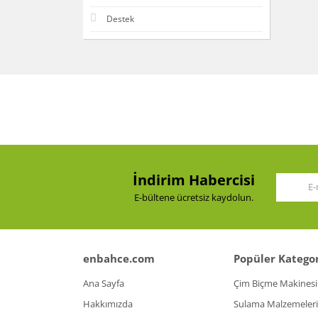
Destek
İndirim Habercisi
E-bültene ücretsiz kaydolun.
enbahce.com
Popüler Kategor
Ana Sayfa
Çim Biçme Makinesi
Hakkımızda
Sulama Malzemeleri