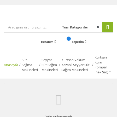
Hesabım
Sepetim
Kurtsan
Süt
Seyyar
Kurtsan Vakum
Kuru
Anasayfa
Sağma
Süt Sağım
Kazanlı Seyyar Süt
Pompalı
Makineleri
Makineleri
Sağım Makineleri
İnek Sağım
Ürün Bulunamadı.