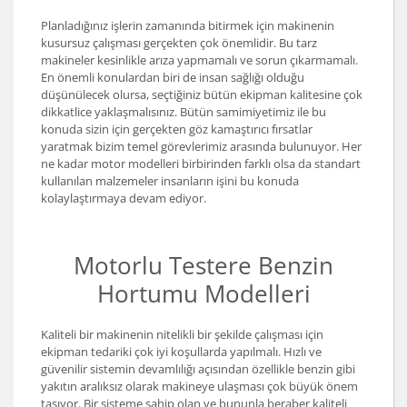
Planladığınız işlerin zamanında bitirmek için makinenin
kusursuz çalışması gerçekten çok önemlidir. Bu tarz
makineler kesinlikle arıza yapmamalı ve sorun çıkarmamalı.
En önemli konulardan biri de insan sağlığı olduğu
düşünülecek olursa, seçtiğiniz bütün ekipman kalitesine çok
dikkatlice yaklaşmalısınız. Bütün samimiyetimiz ile bu
konuda sizin için gerçekten göz kamaştırıcı fırsatlar
yaratmak bizim temel görevlerimiz arasında bulunuyor. Her
ne kadar motor modelleri birbirinden farklı olsa da standart
kullanılan malzemeler insanların işini bu konuda
kolaylaştırmaya devam ediyor.
Motorlu Testere Benzin
Hortumu Modelleri
Kaliteli bir makinenin nitelikli bir şekilde çalışması için
ekipman tedariki çok iyi koşullarda yapılmalı. Hızlı ve
güvenilir sistemin devamlılığı açısından özellikle benzin gibi
yakıtın aralıksız olarak makineye ulaşması çok büyük önem
taşıyor. Bir sisteme sahip olan ve bununla beraber kaliteli