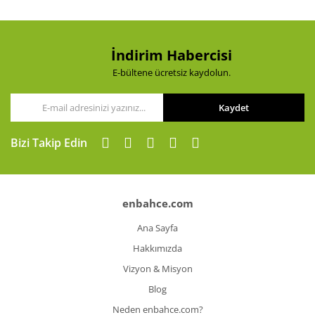
İndirim Habercisi
E-bültene ücretsiz kaydolun.
Kaydet
Bizi Takip Edin
enbahce.com
Ana Sayfa
Hakkımızda
Vizyon & Misyon
Blog
Neden enbahce.com?