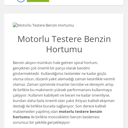
Koyun Kırkma
Paslanmaz Çelik Yüzey İşleme Makinesi
Sac Kesme Makinesi
Motorlu Testere Benzin
Somun Sıkma Makineleri
Hortumu
Sütunlu Matkaplar
Benzin akışını mümkün hale getiren spiral hortum,
Testereler
gerçekten çok önemli bir parça olarak kendini
göstermektedir. Kullandığımız testereler ne kadar güçlü
Tezgah Üstü Makineler
olursa olsun, düzenli yakıt alamadığı zaman kesinlikle verimli
olamaz. Zaman içerisinde insanlar tecrübe ve deneyim artışı
Toz Emme Makineleri
ile birlikte bu makinenin yüksek performansını kullanmaya
çalışıyor. Kullanım kabiliyeti ve beceri ne kadar önemliyse,
Tutkal Tabancası
bundan daha fazla önemli olan yakıt ihtiyacı kaliteli ekipman
desteği ile birlikte burada sağlanıyor. Son derece kaliteli
Vidalama Makineleri
malzemeden yapılmış olan
motorlu testere benzin
hortumu
ile birlikte motosikletin benzin beslemesi
Zımba Tabancları
sorunsuz bir şekilde gerçekleşiyor.