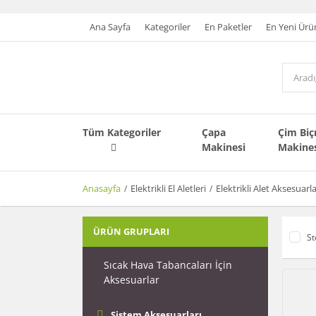
Ana Sayfa
Kategoriler
En Paketler
En Yeni Ürü
Tüm Kategoriler
Çapa
Çim Bi
Makinesi
Makine
Anasayfa
Elektrikli El Aletleri
Elektrikli Alet Aksesuarla
ÜRÜN GRUPLARI
St
Sıcak Hava Tabancaları İçin
Aksesuarlar
Sistem Aksesuarları