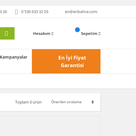
3 26
0 530 633 32 03
en@enbahce.com
Hesabım
Sepetim
Kampanyalar
En İyi Fiyat
Garantisi
Toplam 0 ürün