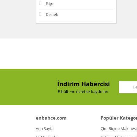
Bilgi
Destek
İndirim Habercisi
E-bültene ücretsiz kaydolun.
enbahce.com
Popüler Kategor
Ana Sayfa
Çim Biçme Makinesi