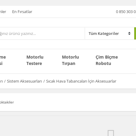
nler
En Fırsatlar
0 850 303 0
çme
Motorlu
Motorlu
Çim Biçme
si
Testere
Tırpan
Robotu
rı
Sistem Aksesuarları
Sıcak Hava Tabancaları İçin Aksesuarlar
oktakiler