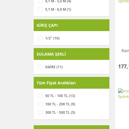
4,1 M - 5,0 M (4)
5,1 M - 6,0 M (1)
GİRİŞ ÇAPI
1/2'' (16)
Rai
SULAMA ŞEKLİ
177,
DAİRE (11)
Tüm Fiyat Aralıkları
50 TL - 100 TL (13)
100 TL - 200 TL (9)
300 TL - 500 TL (5)