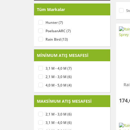
Tüm Markalar
St
Hunter (7)
PoelsanARC (7)
Rain Bird (13)
MİNİMUM ATIŞ MESAFESİ
3,1 M - 4,0 M (7)
2,1 M - 3,0 M (6)
Rai
4,0 M - 5,0 M (4)
174,
MAKSİMUM ATIŞ MESAFESİ
2,1 M - 3,0 M (6)
3,1 M - 4,0 M (6)