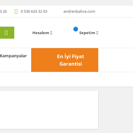
3 26
0 530 633 32 03
en@enbahce.com
Hesabım
Sepetim
Kampanyalar
En İyi Fiyat
Garantisi