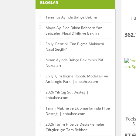
BLOGLAR
Temmuz Ayında Bahçe Bakımı
Hu
Mayıs Ayı Fide Dikim Rehberi: Yaz
Sebzeleri Nasıl Dikilir ve Bakılır?
362,
En İyi Benzinli Çim Biçme Makinesi
Nasıl Seçilir?
Nisan Ayında Bahçe Bakımının Püf
Noktaları
En İyi Çim Biçme Robotu Modelleri ve
Ambrogio Farkı | enbahce.com
2026 Yılı Çiğ Süt Desteği|
enbahce.com
Tarım Makine ve Ekipmanlarında Hibe
Desteği | enbahce.com
Poel
5
2026 Tarım Hibe ve Desteklemeleri:
Çiftçiler İçin Tam Rehber
87,6