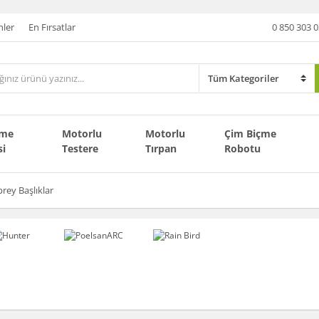
nler
En Fırsatlar
0 850 303 0
çme
Motorlu
Motorlu
Çim Biçme
si
Testere
Tırpan
Robotu
prey Başlıklar