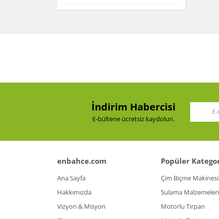
İndirim Habercisi
E-bültene ücretsiz kaydolun.
enbahce.com
Popüler Kategor
Ana Sayfa
Çim Biçme Makinesi
Hakkımızda
Sulama Malzemeleri
Vizyon & Misyon
Motorlu Tırpan