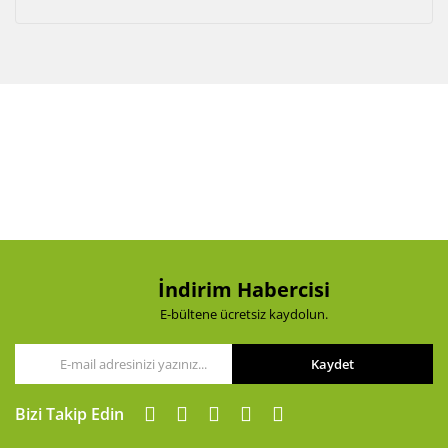
Akü Şarj Cihazı
Aspiratör
Beton Kesme Makinası
Boya Tabancaları ve Aksesuarları
Çok Fonksiyonlu Aletler
Dremel
El Motoru Sistemi
İndirim Habercisi
E-bültene ücretsiz kaydolun.
Elektrikli Vinç
Gravür Sistemi
Kaydet
Kanal Açma Makinesi
Bizi Takip Edin
Kırıcılar ve Kırıcı Deliciler