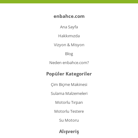
Koyun Kırkma
enbahce.com
Paslanmaz Çelik Yüzey İşleme Makinesi
Ana Sayfa
Sac Kesme Makinesi
Hakkımızda
Vizyon & Misyon
Somun Sıkma Makineleri
Blog
Sütunlu Matkaplar
Neden enbahce.com?
Testereler
Popüler Kategoriler
Tezgah Üstü Makineler
Çim Biçme Makinesi
Sulama Malzemeleri
Toz Emme Makineleri
Motorlu Tırpan
Tutkal Tabancası
Motorlu Testere
Vidalama Makineleri
Su Motoru
Alışveriş
Zımba Tabancları