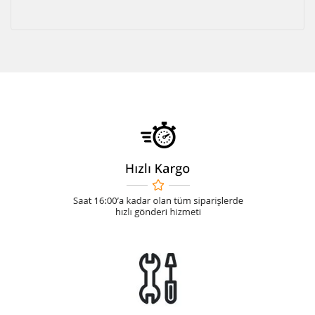
Akü Şarj Cihazı
Aspiratör
Beton Kesme Makinası
Boya Tabancaları ve Aksesuarları
Çok Fonksiyonlu Aletler
Dremel
El Motoru Sistemi
Elektrikli Vinç
Gravür Sistemi
Kanal Açma Makinesi
Kırıcılar ve Kırıcı Deliciler