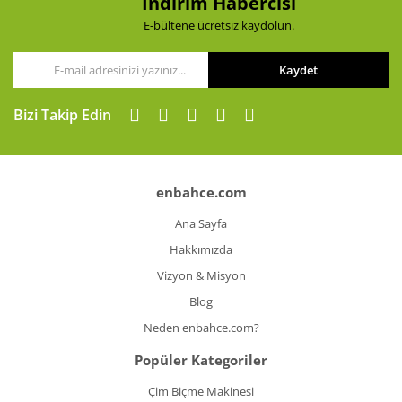
İndirim Habercisi
E-bültene ücretsiz kaydolun.
Kaydet
Bizi Takip Edin
enbahce.com
Ana Sayfa
Hakkımızda
Vizyon & Misyon
Blog
Neden enbahce.com?
Popüler Kategoriler
Çim Biçme Makinesi