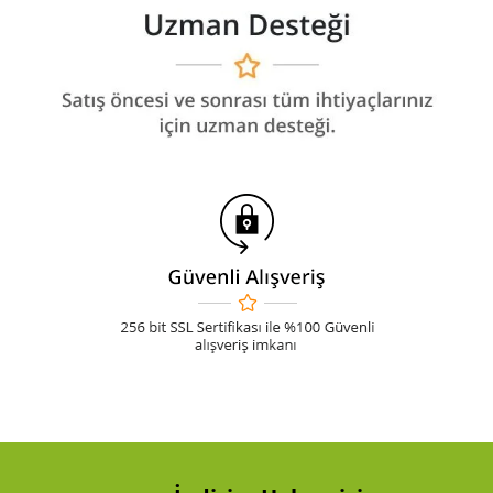
Koyun Kırkma
Paslanmaz Çelik Yüzey İşleme Makinesi
Sac Kesme Makinesi
Somun Sıkma Makineleri
Sütunlu Matkaplar
Testereler
Tezgah Üstü Makineler
Toz Emme Makineleri
Tutkal Tabancası
Vidalama Makineleri
Zımba Tabancları