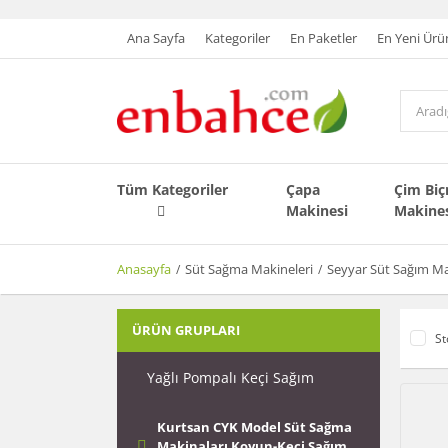
Ana Sayfa
Kategoriler
En Paketler
En Yeni Ürü
Tüm Kategoriler
Çapa
Çim Bi
Makinesi
Makine
Anasayfa
Süt Sağma Makineleri
Seyyar Süt Sağım Ma
ÜRÜN GRUPLARI
St
Yağlı Pompalı Keçi Sağım
Kurtsan CYK Model Süt Sağma
Makinaları Koyun-Keçi Sağım