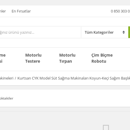
nler
En Fırsatlar
0 850 303 0
çme
Motorlu
Motorlu
Çim Biçme
si
Testere
Tırpan
Robotu
kineleri
Kurtsan CYK Model Süt Sağma Makinaları Koyun-Keçi Sağım Başlık
oktakiler