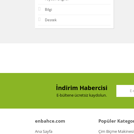
Bilgi
Destek
İndirim Habercisi
E-bültene ücretsiz kaydolun.
enbahce.com
Popüler Kategor
Ana Sayfa
Çim Biçme Makinesi