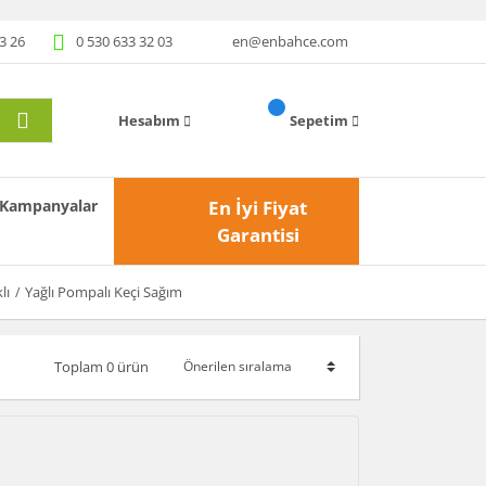
3 26
0 530 633 32 03
en@enbahce.com
Hesabım
Sepetim
Kampanyalar
En İyi Fiyat
Garantisi
lı
Yağlı Pompalı Keçi Sağım
Toplam 0 ürün