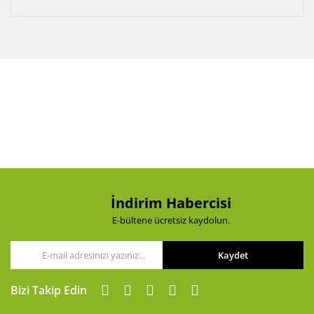
Akü Şarj Cihazı
Aspiratör
Beton Kesme Makinası
Boya Tabancaları ve Aksesuarları
Çok Fonksiyonlu Aletler
Dremel
El Motoru Sistemi
İndirim Habercisi
E-bültene ücretsiz kaydolun.
Elektrikli Vinç
Gravür Sistemi
Kaydet
Kanal Açma Makinesi
Bizi Takip Edin
Kırıcılar ve Kırıcı Deliciler