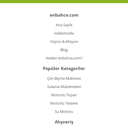
Koyun Kırkma
enbahce.com
Paslanmaz Çelik Yüzey İşleme Makinesi
Ana Sayfa
Sac Kesme Makinesi
Hakkımızda
Vizyon & Misyon
Somun Sıkma Makineleri
Blog
Sütunlu Matkaplar
Neden enbahce.com?
Testereler
Popüler Kategoriler
Tezgah Üstü Makineler
Çim Biçme Makinesi
Sulama Malzemeleri
Toz Emme Makineleri
Motorlu Tırpan
Tutkal Tabancası
Motorlu Testere
Vidalama Makineleri
Su Motoru
Alışveriş
Zımba Tabancları