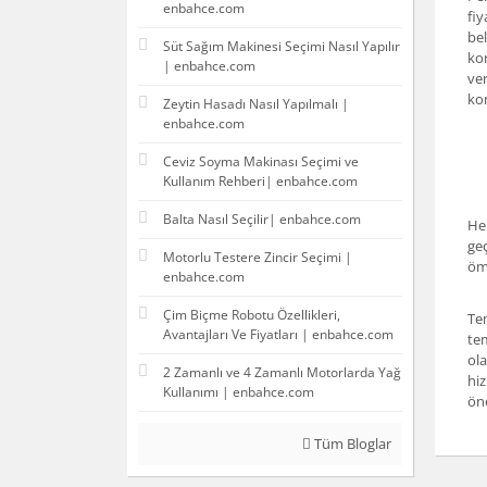
enbahce.com
fiy
bel
Süt Sağım Makinesi Seçimi Nasıl Yapılır
kon
| enbahce.com
ve
ko
Zeytin Hasadı Nasıl Yapılmalı |
enbahce.com
Ceviz Soyma Makinası Seçimi ve
Kullanım Rehberi| enbahce.com
Balta Nasıl Seçilir| enbahce.com
Her
geç
Motorlu Testere Zincir Seçimi |
ömü
enbahce.com
Çim Biçme Robotu Özellikleri,
Tem
Avantajları Ve Fiyatları | enbahce.com
tem
ola
2 Zamanlı ve 4 Zamanlı Motorlarda Yağ
hiz
Kullanımı | enbahce.com
ön
Tüm Bloglar