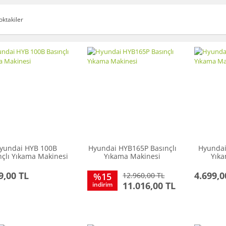
oktakiler
yundai HYB 100B
Hyundai HYB165P Basınçlı
Hyundai
nçlı Yıkama Makinesi
Yıkama Makinesi
Yık
9,00 TL
4.699,0
%15
12.960,00 TL
11.016,00 TL
indirim