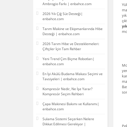
Ambrogio Farkı | enbahce.com
Yük
mak
2026 Yılı Çiğ Süt Desteği|
yık
enbahce.com
çık
yı
Tarım Makine ve Ekipmanlarında Hibe
mod
Desteği | enbahce.com
2026 Tarım Hibe ve Desteklemeleri:
Çiftçiler İçin Tam Rehber
Yeni Trend Çim Biçme Robotları|
enbahce.com
Mod
yer
En İyi Akülü Budama Makası Seçimi ve
kar
Tavsiyeleri | enbahce.com
mak
Bas
Kompresör Nedir, Ne İşe Yarar?
so
Kompresör Seçim Rehberi
Çapa Makinesi Bakımı ve Kullanımı|
enbahce.com
Sulama Sistemi Seçerken Nelere
Dikkat Edilmesi Gerekiyor |
Pek