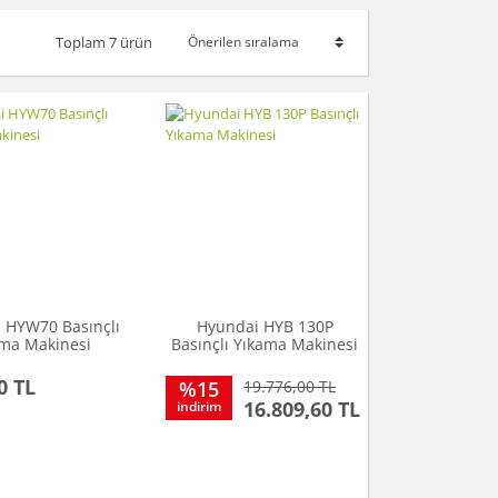
Toplam 7 ürün
 HYW70 Basınçlı
Hyundai HYB 130P
ama Makinesi
Basınçlı Yıkama Makinesi
0 TL
%15
19.776,00 TL
16.809,60 TL
indirim