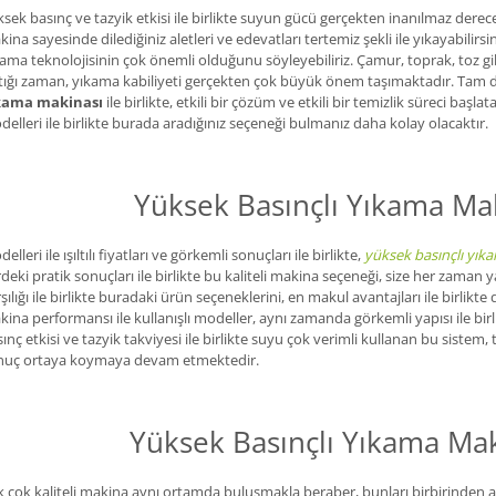
sek basınç ve tazyik etkisi ile birlikte suyun gücü gerçekten inanılmaz dere
ina sayesinde dilediğiniz aletleri ve edevatları tertemiz şekli ile yıkayabilirs
ama teknolojisinin çok önemli olduğunu söyleyebiliriz. Çamur, toprak, toz gibi
tığı zaman, yıkama kabiliyeti gerçekten çok büyük önem taşımaktadır. Tam da 
kama makinası
ile birlikte, etkili bir çözüm ve etkili bir temizlik süreci başlat
elleri ile birlikte burada aradığınız seçeneği bulmanız daha kolay olacaktır.
Yüksek Basınçlı Yıkama Mak
elleri ile ışıltılı fiyatları ve görkemli sonuçları ile birlikte,
yüksek basınçlı yık
deki pratik sonuçları ile birlikte bu kaliteli makina seçeneği, size her zama
şılığı ile birlikte buradaki ürün seçeneklerini, en makul avantajları ile bir
ina performansı ile kullanışlı modeller, aynı zamanda görkemli yapısı ile bi
ınç etkisi ve tazyik takviyesi ile birlikte suyu çok verimli kullanan bu sistem
nuç ortaya koymaya devam etmektedir.
Yüksek Basınçlı Yıkama Maki
 çok kaliteli makina aynı ortamda buluşmakla beraber, bunları birbirinden 