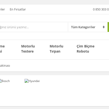
nler
En Fırsatlar
0 850 303 0
çme
Motorlu
Motorlu
Çim Biçme
si
Testere
Tırpan
Robotu
akinası