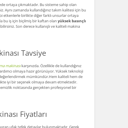
cede ortaya çıkmaktadır. Bu sisteme sahip olan
iniz. Aynı zamanda kullandığınız takım kalitesi için bu
 etkenlerle birlikte diğer farklı unsurlar ortaya
bu iş için biçilmiş bir kaftan olan
yüksek basınçlı
abilirsiniz. Son derece kullanışlı ve kaliteli makina
inası Tavsiye
ama makinası
karşınızda. Özellikle de kullandığınız
n yardımcı olmaya hazır görünüyor. Yüksek teknoloji
likte değerlendirmek mümkündür.Hem kaliteli hem de
rlikte iyi bir seçenek olmaya devam etmektedir.
, temizlik noktasında gerçekten profesyonel bir
nası Fiyatları
ayıran ufak tefek detaylar bulunmaktadır. Gerek