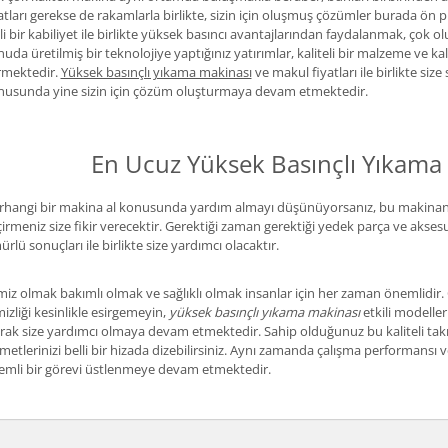
atları gerekse de rakamlarla birlikte, sizin için oluşmuş çözümler burada ö
li bir kabiliyet ile birlikte yüksek basıncı avantajlarından faydalanmak, çok o
uda üretilmiş bir teknolojiye yaptığınız yatırımlar, kaliteli bir malzeme ve kali
rmektedir.
Yüksek basınçlı yıkama makinası
ve makul fiyatları ile birlikte siz
nusunda yine sizin için çözüm oluşturmaya devam etmektedir.
En Ucuz Yüksek Basınçlı Yıkama 
hangi bir makina al konusunda yardım almayı düşünüyorsanız, bu makinanın 
irmeniz size fikir verecektir. Gerektiği zaman gerektiği yedek parça ve aksesu
rlü sonuçları ile birlikte size yardımcı olacaktır.
iz olmak bakımlı olmak ve sağlıklı olmak insanlar için her zaman önemlidir. Ö
izliği kesinlikle esirgemeyin,
yüksek basınçlı yıkama makinası
etkili modeller
rak size yardımcı olmaya devam etmektedir. Sahip olduğunuz bu kaliteli takı
metlerinizi belli bir hizada dizebilirsiniz. Aynı zamanda çalışma performan
emli bir görevi üstlenmeye devam etmektedir.