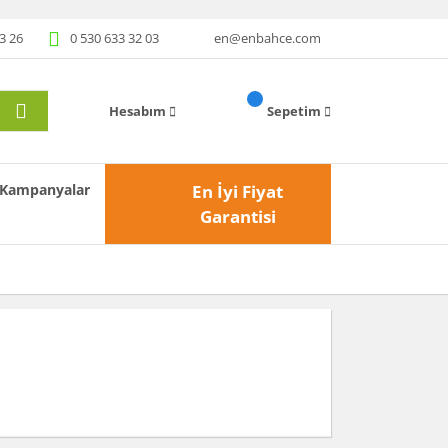
3 26
0 530 633 32 03
en@enbahce.com
Hesabım
Sepetim
Kampanyalar
En İyi Fiyat
Garantisi