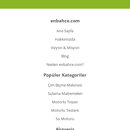
Koyun Kırkma
Paslanmaz Çelik Yüzey İşleme Makinesi
enbahce.com
Ana Sayfa
Sac Kesme Makinesi
Hakkımızda
Somun Sıkma Makineleri
Vizyon & Misyon
Sütunlu Matkaplar
Blog
Neden enbahce.com?
Testereler
Popüler Kategoriler
Tezgah Üstü Makineler
Çim Biçme Makinesi
Toz Emme Makineleri
Sulama Malzemeleri
Tutkal Tabancası
Motorlu Tırpan
Motorlu Testere
Vidalama Makineleri
Su Motoru
Zımba Tabancları
Alışveriş