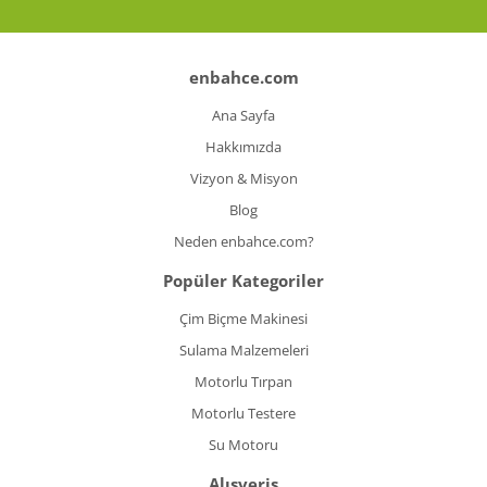
Koyun Kırkma
Paslanmaz Çelik Yüzey İşleme Makinesi
enbahce.com
Ana Sayfa
Sac Kesme Makinesi
Hakkımızda
Somun Sıkma Makineleri
Vizyon & Misyon
Sütunlu Matkaplar
Blog
Neden enbahce.com?
Testereler
Popüler Kategoriler
Tezgah Üstü Makineler
Çim Biçme Makinesi
Toz Emme Makineleri
Sulama Malzemeleri
Tutkal Tabancası
Motorlu Tırpan
Motorlu Testere
Vidalama Makineleri
Su Motoru
Zımba Tabancları
Alışveriş