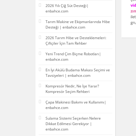
vi
2026 Yılı Çiğ Süt Desteği|
zı
enbahce.com
ile
Tarım Makine ve Ekipmanlarında Hibe
gru
Desteği | enbahce.com
2026 Tarım Hibe ve Desteklemeleri:
Çiftçiler İçin Tam Rehber
Yeni Trend Çim Biçme Robotları|
enbahce.com
En İyi Akülü Budama Makası Seçimi ve
Tavsiyeleri | enbahce.com
Kompresör Nedir, Ne İşe Yarar?
Kompresör Seçim Rehberi
Çapa Makinesi Bakımı ve Kullanımı|
enbahce.com
Sulama Sistemi Seçerken Nelere
Dikkat Edilmesi Gerekiyor |
enbahce.com