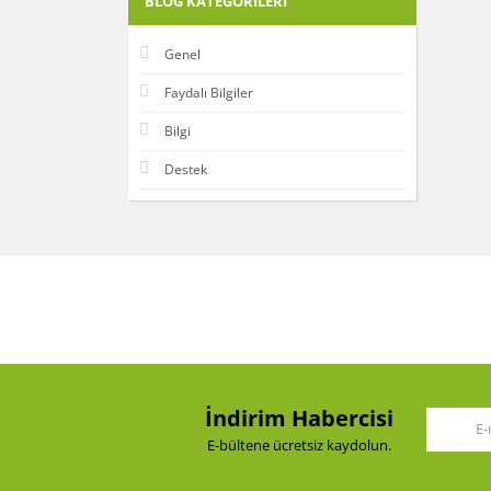
BLOG KATEGORILERI
Genel
Faydalı Bilgiler
Bilgi
Destek
İndirim Habercisi
E-bültene ücretsiz kaydolun.