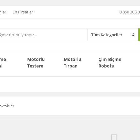
nler
En Fırsatlar
0 850 303 0
çme
Motorlu
Motorlu
Çim Biçme
si
Testere
Tırpan
Robotu
oktakiler