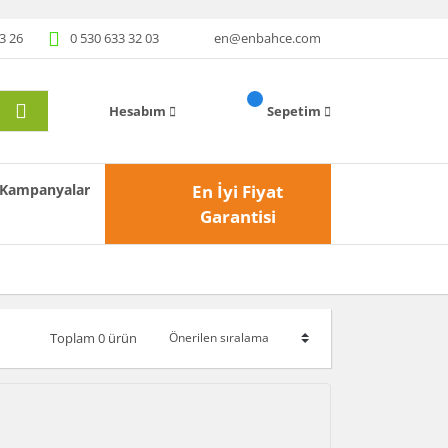
3 26
0 530 633 32 03
en@enbahce.com
Hesabım
Sepetim
Kampanyalar
En İyi Fiyat
Garantisi
Toplam 0 ürün