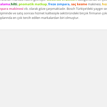
dalama
,
hilti
,
pnomatik matkap
,
freze zımpara
,
saç kesme
makinesi,
hı
mpara makinesi
vb. olarak göze çarpmaktadır. Bosch Türkiye’deki yaygın ser
tişiminde ve satış sonrası hizmet kalitesiyle sektöründeki birçok firmanın ç
plarında en çok tercih edilen markalardan biri olmuştur.