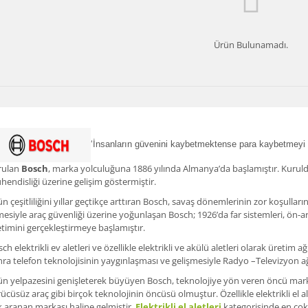
Ürün Bulunamadı.
‘İnsanların güvenini kaybetmektense para kaybetmeyi t
rulan
Bosch
, marka yolculuğuna 1886 yılında Almanya’da başlamıştır. Kuruld
endisliği üzerine gelişim göstermiştir.
n çeşitliliğini yıllar geçtikçe arttıran Bosch, savaş dönemlerinin zor koşulla
esiyle araç güvenliği üzerine yoğunlaşan Bosch; 1926’da far sistemleri, ön-a
timini gerçekleştirmeye başlamıştır.
ch elektrikli ev aletleri ve özellikle elektrikli ve akülü aletleri olarak üreti
ra telefon teknolojisinin yaygınlaşması ve gelişmesiyle Radyo –Televizyon ağ
n yelpazesini genişleterek büyüyen Bosch, teknolojiye yön veren öncü marka
ücüsüz araç gibi birçok teknolojinin öncüsü olmuştur. Özellikle elektrikli el 
 aranan markası haline gelmiştir.
Elektrikli el aletleri
kategorisinde en çok 