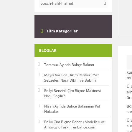
bosch-hafif-hizmet
Tüm Kategoriler
BLOGLAR
Temmuz Ayında Bahçe Bakımı
ku
Mayıs Ayı Fide Dikim Rehberi: Yaz
müh
Sebzeleri Nasıl Dikilir ve Bakılır?
Ürü
En İyi Benzinli Çim Biçme Makinesi
erm
Nasıl Seçilir?
üre
Bos
Nisan Ayında Bahçe Bakımının Püf
Noktaları
son
Ürü
En İyi Çim Biçme Robotu Modelleri ve
sür
Ambrogio Farkı | enbahce.com
çok