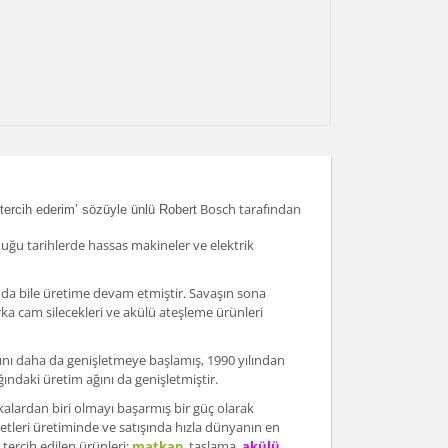
Bosch tarafından
ercih ederim’ sözüyle ünlü Robert
uğu tarihlerde hassas makineler ve elektrik
rında bile üretime devam etmiştir. Savaşın sona
rka cam silecekleri ve akülü ateşleme ürünleri
m ağını daha da genişletmeye başlamış, 1990 yılından
ındaki üretim ağını da genişletmiştir.
lardan biri olmayı başarmış bir güç olarak
aletleri üretiminde ve satışında hızla dünyanın en
tercih edilen ürünleri:
matkap
,
taşlama,
akülü