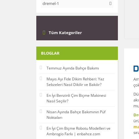
dremel-1
Tüm Kategoriler
BLOGLAR
Temmuz Ayında Bahçe Bakımı
Mayıs Ayı Fide Dikim Rehberi: Yaz
Ame
Sebzeleri Nasıl Dikilir ve Bakılır?
çok
Dün
En İyi Benzinli Çim Biçme Makinesi
akı
Nasıl Seçilir?
mut
Nisan Ayında Bahçe Bakımının Püf
Dr
Noktaları
ürü
ma
En İyi Çim Biçme Robotu Modelleri ve
sır
Ambrogio Farkı | enbahce.com