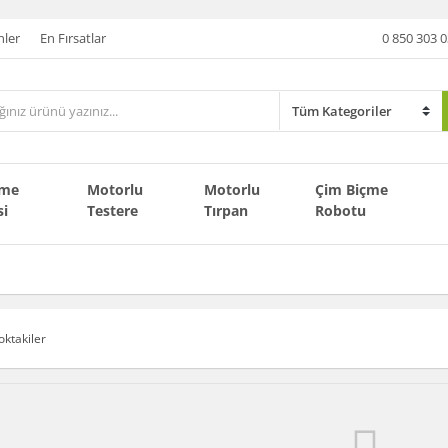
nler
En Fırsatlar
0 850 303 0
çme
Motorlu
Motorlu
Çim Biçme
si
Testere
Tırpan
Robotu
oktakiler