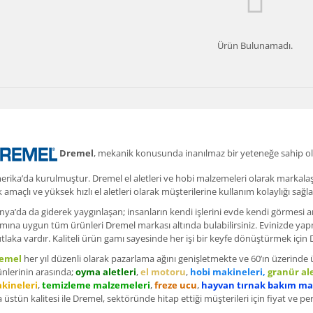
Ürün Bulunamadı.
Dremel
, mekanik konusunda inanılmaz bir yeteneğe sahip ol
rika’da kurulmuştur. Dremel el aletleri ve hobi malzemeleri olarak markalaşm
 amaçlı ve yüksek hızlı el aletleri olarak müşterilerine kullanım kolaylığı sa
ya’da da giderek yaygınlaşan; insanların kendi işlerini evde kendi görmesi 
mına uygun tüm ürünleri Dremel markası altında bulabilirsiniz. Evinizde yapm
laka vardır. Kaliteli ürün gamı sayesinde her işi bir keyfe dönüştürmek içi
emel
her yıl düzenli olarak pazarlama ağını genişletmekte ve 60’ın üzerinde 
nlerinin arasında;
oyma aletleri
,
el motoru
,
hobi makineleri,
granür ale
kineleri
,
temizleme malzemeleri
,
freze ucu
,
hayvan tırnak bakım ma
a üstün kalitesi ile Dremel, sektöründe hitap ettiği müşterileri için fiyat ve