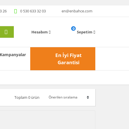
3 26
0 530 633 32 03
en@enbahce.com
0
Hesabım
Sepetim
Kampanyalar
En İyi Fiyat
Garantisi
Toplam 0 ürün