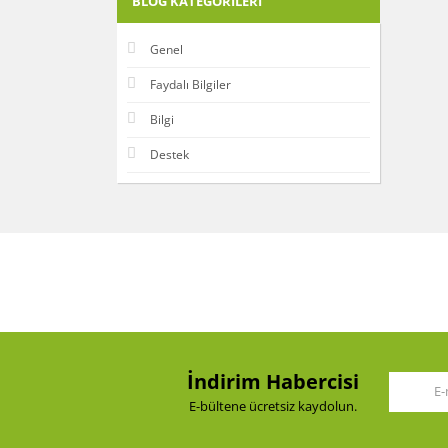
BLOG KATEGORILERI
Genel
Faydalı Bilgiler
Bilgi
Destek
İndirim Habercisi
E-bültene ücretsiz kaydolun.