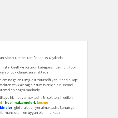
an Albert Dremel tarafından 1932 yılında
ıştır. Özellikle bu ürün kategorisinde multi tool,
ğlayan birçok olanak sunmaktadır.
anlamına gelen
DIY
(Do it Yourself) yani ‘Kendin Yap’
aktan zevk alacağınız tüm işler için bir Dremel
n Dremel en doğru markadır.
ülkeye hizmet vermektedir. En çok tercih edilen
ti
,
hobi malzemeleri,
kesme
kineleri
gibi el aletleri yer almaktadır. Bunun yanı
 performans oranı en uygun olan markadır.