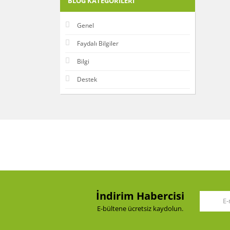
BLOG KATEGORILERI
Genel
Faydalı Bilgiler
Bilgi
Destek
İndirim Habercisi
E-bültene ücretsiz kaydolun.