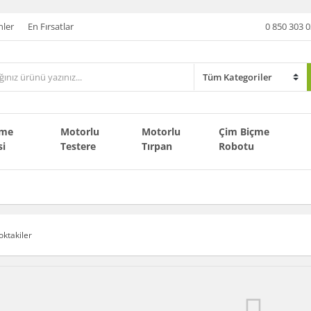
nler
En Fırsatlar
0 850 303 0
çme
Motorlu
Motorlu
Çim Biçme
si
Testere
Tırpan
Robotu
oktakiler