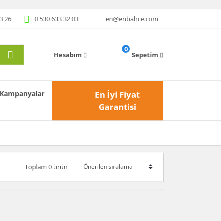
3 26
0 530 633 32 03
en@enbahce.com
0
Hesabım
Sepetim
Kampanyalar
En İyi Fiyat
Garantisi
Toplam 0 ürün