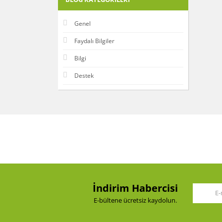
Genel
Faydalı Bilgiler
Bilgi
Destek
İndirim Habercisi
E-bültene ücretsiz kaydolun.