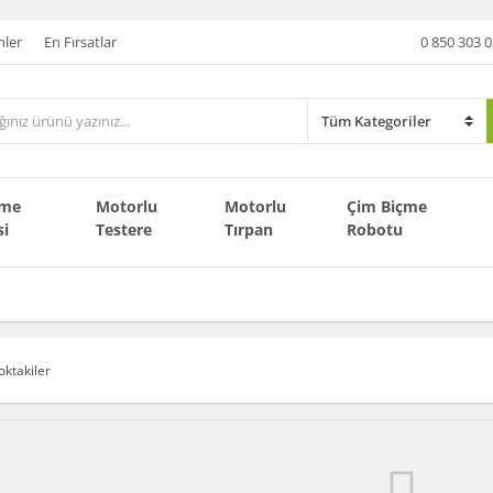
nler
En Fırsatlar
0 850 303 0
çme
Motorlu
Motorlu
Çim Biçme
si
Testere
Tırpan
Robotu
oktakiler