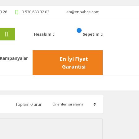
3 26
0 530 633 32 03
en@enbahce.com
Hesabım
Sepetim
Kampanyalar
En İyi Fiyat
Garantisi
Toplam 0 ürün