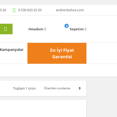
3 26
0 530 633 32 03
en@enbahce.com
0
Hesabım
Sepetim
Kampanyalar
En İyi Fiyat
Garantisi
Toplam 1 ürün