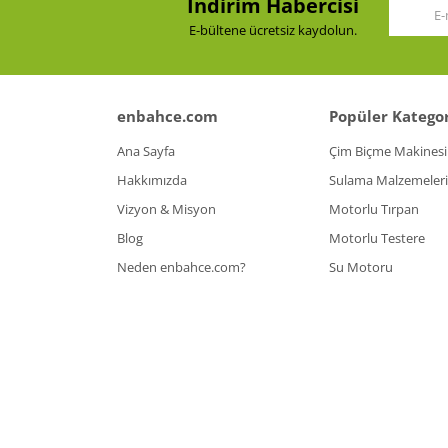
İndirim Habercisi
E-bültene ücretsiz kaydolun.
enbahce.com
Popüler Kategor
Ana Sayfa
Çim Biçme Makinesi
Hakkımızda
Sulama Malzemeleri
Vizyon & Misyon
Motorlu Tırpan
Blog
Motorlu Testere
Neden enbahce.com?
Su Motoru