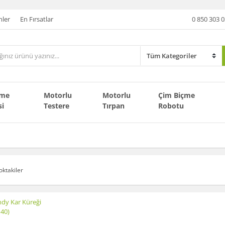
nler
En Fırsatlar
0 850 303 0
çme
Motorlu
Motorlu
Çim Biçme
si
Testere
Tırpan
Robotu
oktakiler