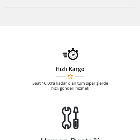
Akü Şarj Cihazı
Aspiratör
Beton Kesme Makinası
Boya Tabancaları ve Aksesuarları
Çok Fonksiyonlu Aletler
Dremel
El Motoru Sistemi
Elektrikli Vinç
Gravür Sistemi
Kanal Açma Makinesi
Kırıcılar ve Kırıcı Deliciler