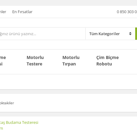
nler
En Fırsatlar
0 850 303 0
çme
Motorlu
Motorlu
Çim Biçme
si
Testere
Tırpan
Robotu
oktakiler