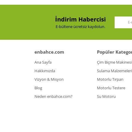
İndirim Habercisi
E-bültene ücretsiz kaydolun.
enbahce.com
Popüler Kategor
Ana Sayfa
Çim Biçme Makinesi
Hakkımızda
Sulama Malzemeleri
Vizyon & Misyon
Motorlu Tırpan
Blog
Motorlu Testere
Neden enbahce.com?
Su Motoru