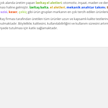
rçok alanda üretim yapan
İzeltaş el aletleri
; otomotiv, inşaat, maden ve den
ması haline gelmiştir.
İzeltaş balta
,
el aletleri
,
mekanik anahtar takımı
,
azisi
,
keser
,
çekiç
gibi ürün grupları markanın en çok tercih edilen ürünlerid
ltaş firması tarafından üretilen tüm ürünler uzun ve kapsamlı kalite testleri
ulmaktadır. Böylelikle; kalitesini, kullanılabilirliğini ve kullanım süresini art
iyede tutulması için katkı sağlamaktadır.