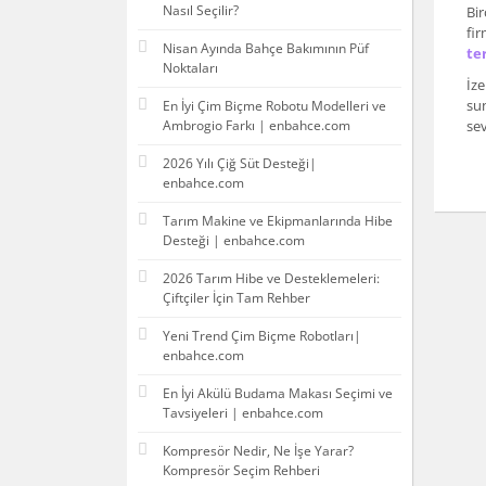
Nasıl Seçilir?
Bi
fir
Nisan Ayında Bahçe Bakımının Püf
ter
Noktaları
İze
sun
En İyi Çim Biçme Robotu Modelleri ve
Ambrogio Farkı | enbahce.com
sev
2026 Yılı Çiğ Süt Desteği|
enbahce.com
Tarım Makine ve Ekipmanlarında Hibe
Desteği | enbahce.com
2026 Tarım Hibe ve Desteklemeleri:
Çiftçiler İçin Tam Rehber
Yeni Trend Çim Biçme Robotları|
enbahce.com
En İyi Akülü Budama Makası Seçimi ve
Tavsiyeleri | enbahce.com
Kompresör Nedir, Ne İşe Yarar?
Kompresör Seçim Rehberi