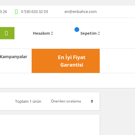
3 26
0 530 633 32 03
en@enbahce.com
Hesabım
Sepetim
Kampanyalar
En İyi Fiyat
Garantisi
Toplam 1 ürün