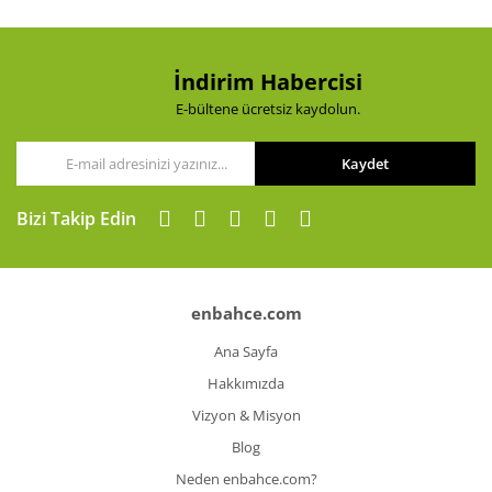
İndirim Habercisi
E-bültene ücretsiz kaydolun.
Kaydet
Bizi Takip Edin
enbahce.com
Ana Sayfa
Hakkımızda
Vizyon & Misyon
Blog
Neden enbahce.com?