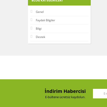
BLOG KATEGORILERI
Genel
Faydalı Bilgiler
Bilgi
Destek
İndirim Habercisi
E-bültene ücretsiz kaydolun.