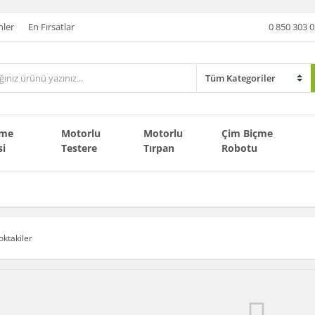
nler
En Fırsatlar
0 850 303 0
çme
Motorlu
Motorlu
Çim Biçme
si
Testere
Tırpan
Robotu
oktakiler