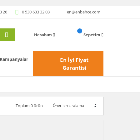
3 26
0 530 633 32 03
en@enbahce.com
Hesabım
Sepetim
Kampanyalar
En İyi Fiyat
Garantisi
Toplam 0 ürün