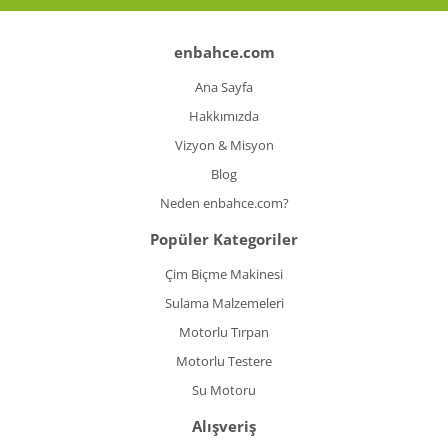
Koyun Kırkma
enbahce.com
Paslanmaz Çelik Yüzey İşleme Makinesi
Ana Sayfa
Sac Kesme Makinesi
Hakkımızda
Vizyon & Misyon
Somun Sıkma Makineleri
Blog
Sütunlu Matkaplar
Neden enbahce.com?
Testereler
Popüler Kategoriler
Tezgah Üstü Makineler
Çim Biçme Makinesi
Sulama Malzemeleri
Toz Emme Makineleri
Motorlu Tırpan
Tutkal Tabancası
Motorlu Testere
Vidalama Makineleri
Su Motoru
Alışveriş
Zımba Tabancları