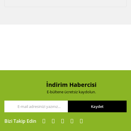
Akü Şarj Cihazı
Aspiratör
Beton Kesme Makinası
Boya Tabancaları ve Aksesuarları
Çok Fonksiyonlu Aletler
Dremel
El Motoru Sistemi
İndirim Habercisi
E-bültene ücretsiz kaydolun.
Elektrikli Vinç
Gravür Sistemi
Kaydet
Kanal Açma Makinesi
Bizi Takip Edin
Kırıcılar ve Kırıcı Deliciler