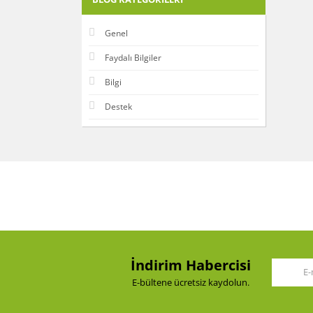
Genel
Faydalı Bilgiler
Bilgi
Destek
İndirim Habercisi
E-bültene ücretsiz kaydolun.