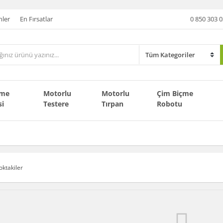
nler
En Fırsatlar
0 850 303 0
çme
Motorlu
Motorlu
Çim Biçme
si
Testere
Tırpan
Robotu
oktakiler