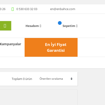
3 26
0 530 633 32 03
en@enbahce.com
Hesabım
Sepetim
Kampanyalar
En İyi Fiyat
Garantisi
Toplam 0 ürün