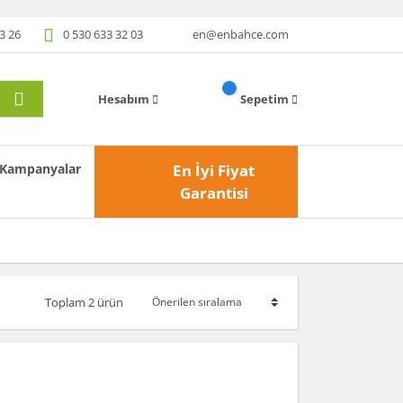
3 26
0 530 633 32 03
en@enbahce.com
Hesabım
Sepetim
Kampanyalar
En İyi Fiyat
Garantisi
Toplam 2 ürün