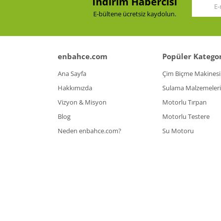
İndirim Habercisi
E-bültene ücretsiz kaydolun.
enbahce.com
Popüler Kategor
Ana Sayfa
Çim Biçme Makinesi
Hakkımızda
Sulama Malzemeleri
Vizyon & Misyon
Motorlu Tırpan
Blog
Motorlu Testere
Neden enbahce.com?
Su Motoru