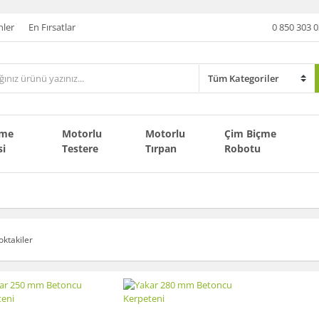
nler
En Fırsatlar
0 850 303 0
çme
Motorlu
Motorlu
Çim Biçme
si
Testere
Tırpan
Robotu
oktakiler