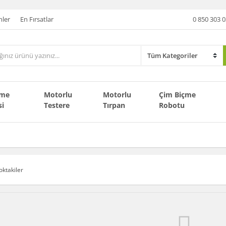
nler
En Fırsatlar
0 850 303 0
çme
Motorlu
Motorlu
Çim Biçme
si
Testere
Tırpan
Robotu
oktakiler