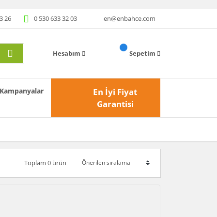
3 26
0 530 633 32 03
en@enbahce.com
Hesabım
Sepetim
Kampanyalar
En İyi Fiyat
Garantisi
Toplam 0 ürün