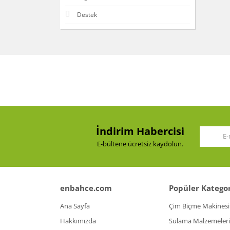
Destek
İndirim Habercisi
E-bültene ücretsiz kaydolun.
enbahce.com
Popüler Kategor
Ana Sayfa
Çim Biçme Makinesi
Hakkımızda
Sulama Malzemeleri