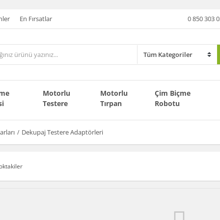
nler
En Fırsatlar
0 850 303 0
çme
Motorlu
Motorlu
Çim Biçme
si
Testere
Tırpan
Robotu
rları
Dekupaj Testere Adaptörleri
oktakiler