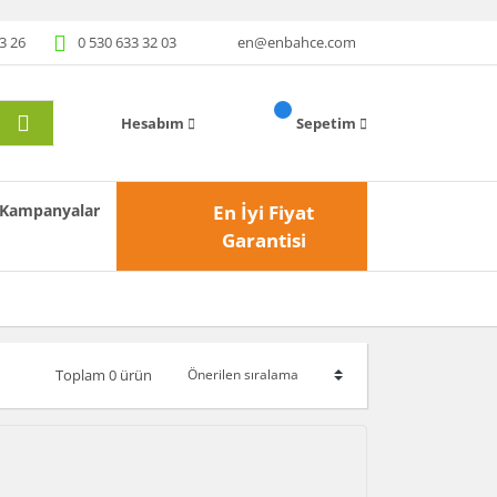
3 26
0 530 633 32 03
en@enbahce.com
Hesabım
Sepetim
Kampanyalar
En İyi Fiyat
Garantisi
Toplam 0 ürün