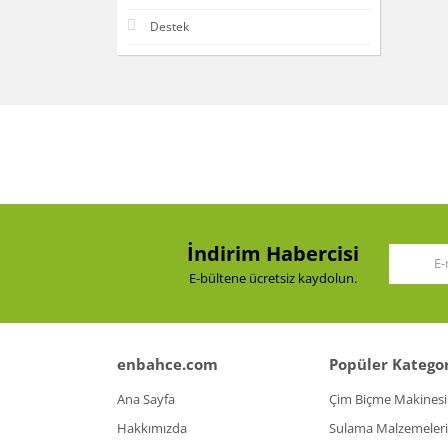
Destek
İndirim Habercisi
E-bültene ücretsiz kaydolun.
enbahce.com
Popüler Kategor
Ana Sayfa
Çim Biçme Makinesi
Hakkımızda
Sulama Malzemeleri