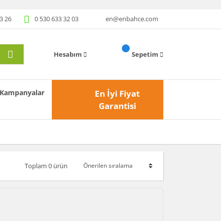
3 26
0 530 633 32 03
en@enbahce.com
Hesabım
Sepetim
Kampanyalar
En İyi Fiyat
Garantisi
Toplam 0 ürün