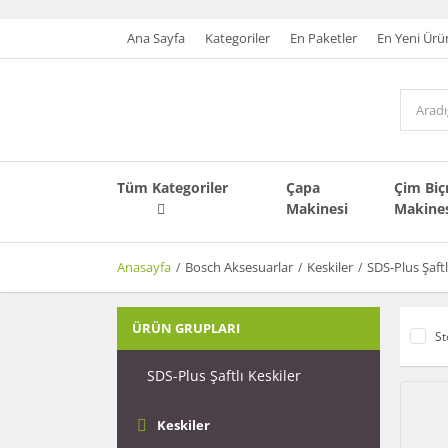
Ana Sayfa
Kategoriler
En Paketler
En Yeni Ürü
Tüm Kategoriler
Çapa
Çim Bi
Makinesi
Makine
Anasayfa
Bosch Aksesuarlar
Keskiler
SDS-Plus Şaftl
ÜRÜN GRUPLARI
St
SDS-Plus Şaftlı Keskiler
Keskiler