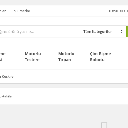
nler
En Fırsatlar
0 850 303 0
çme
Motorlu
Motorlu
Çim Biçme
si
Testere
Tırpan
Robotu
ı Keskiler
oktakiler