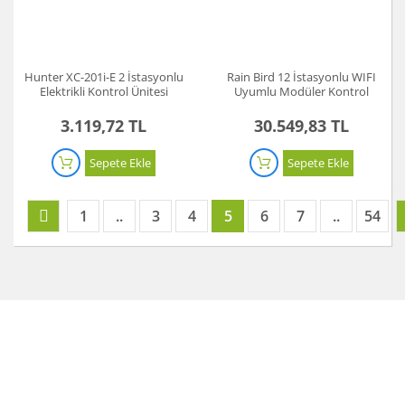
Hunter XC-201i-E 2 İstasyonlu
Rain Bird 12 İstasyonlu WIFI
Elektrikli Kontrol Ünitesi
Uyumlu Modüler Kontrol
Cihazı (I12ESPLXMEFEU)
3.119,72 TL
30.549,83 TL
Sepete Ekle
Sepete Ekle
1
..
3
4
5
6
7
..
54