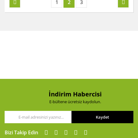
1
2
3
İndirim Habercisi
E-bültene ücretsiz kaydolun.
Kaydet
Bizi Takip Edin