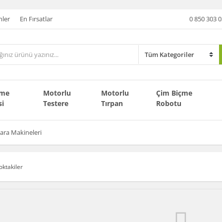
nler
En Fırsatlar
0 850 303 0
çme
Motorlu
Motorlu
Çim Biçme
si
Testere
Tırpan
Robotu
ara Makineleri
oktakiler