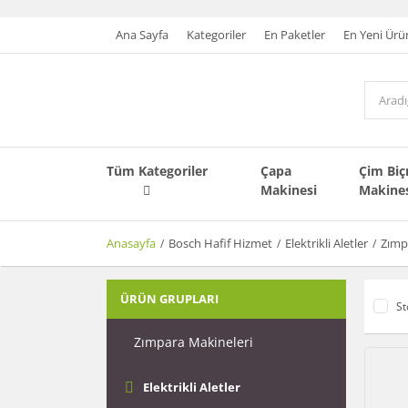
Ana Sayfa
Kategoriler
En Paketler
En Yeni Ürü
Tüm Kategoriler
Çapa
Çim Bi
Makinesi
Makine
Anasayfa
Bosch Hafif Hizmet
Elektrikli Aletler
Zımp
ÜRÜN GRUPLARI
St
Zımpara Makineleri
Elektrikli Aletler