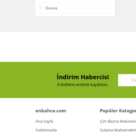
Destek
İndirim Habercisi
E-bültene ücretsiz kaydolun.
enbahce.com
Popüler Kategor
Ana Sayfa
Çim Biçme Makinesi
Hakkımızda
Sulama Malzemeleri