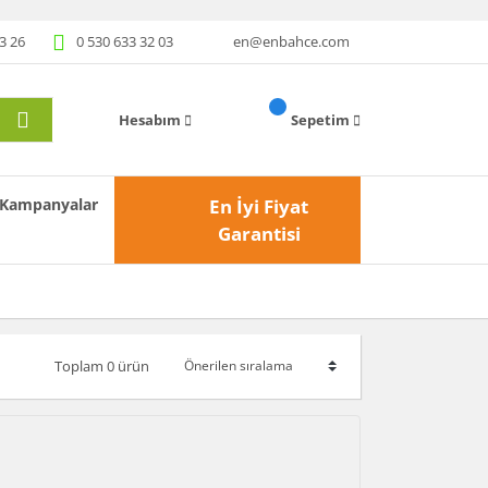
3 26
0 530 633 32 03
en@enbahce.com
Hesabım
Sepetim
Kampanyalar
En İyi Fiyat
Garantisi
Toplam 0 ürün