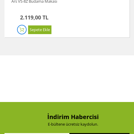
Ars VS-8Z Budama Makası
Koyun Kırkma
2.119,00 TL
Paslanmaz Çelik Yüzey İşleme Makinesi
Sepete Ekle
Sac Kesme Makinesi
Somun Sıkma Makineleri
Sütunlu Matkaplar
Testereler
Tezgah Üstü Makineler
Toz Emme Makineleri
Tutkal Tabancası
İndirim Habercisi
Vidalama Makineleri
E-bültene ücretsiz kaydolun.
Zımba Tabancları