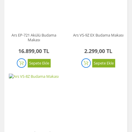
Akü Şarj Cihazı
Aspiratör
Beton Kesme Makinası
Ars EP-721 Akülü Budama
Ars VS-9Z EX Budama Makası
Makası
Boya Tabancaları ve Aksesuarları
16.899,00 TL
2.299,00 TL
Çok Fonksiyonlu Aletler
Sepete Ekle
Sepete Ekle
Dremel
El Motoru Sistemi
Elektrikli Vinç
Gravür Sistemi
Kanal Açma Makinesi
Kırıcılar ve Kırıcı Deliciler