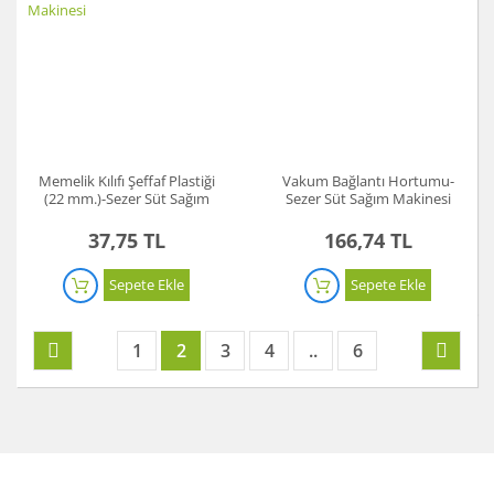
Memelik Kılıfı Şeffaf Plastiği
Vakum Bağlantı Hortumu-
(22 mm.)-Sezer Süt Sağım
Sezer Süt Sağım Makinesi
Makinesi
37,75 TL
166,74 TL
Sepete Ekle
Sepete Ekle
1
2
3
4
..
6