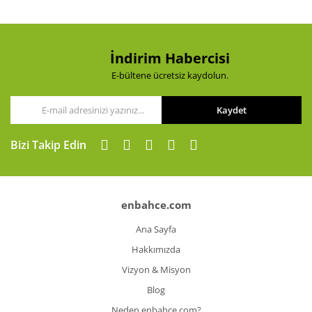
İndirim Habercisi
E-bültene ücretsiz kaydolun.
Kaydet
Bizi Takip Edin
enbahce.com
Ana Sayfa
Hakkımızda
Vizyon & Misyon
Blog
Neden enbahce.com?