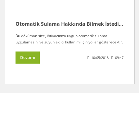
Otomatik Sulama Hakkında Bilmek İstediğiniz Her Şey I enbahce.com
Bu döküman size, ihtiyacınıza uygun otomatik sulama
uygulamasını ve suyun akılcı kullanımı için yollar gösterecektir.
Devamı
10/05/2018
09:47