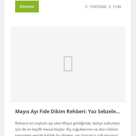
Devamı
17/07/2026
17:49
Mayıs Ayı Fide Dikim Rehberi: Yaz Sebzeleri Nasıl Dikilir ve Bakılır?
Baharın en coşkulu ayı olan Mayıs geldiğinde, bahçe tutkunları
için de en keyifli mesai başlar. Kış soğuklarının ve don riskinin
tamamen geride kaldığı bu dönem, yaz boyunca sofralarımızı