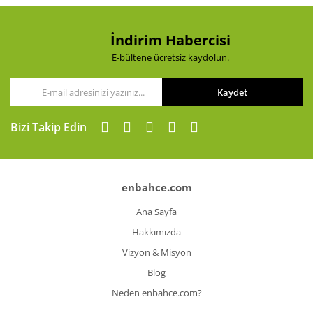
İndirim Habercisi
E-bültene ücretsiz kaydolun.
Kaydet
Bizi Takip Edin
enbahce.com
Ana Sayfa
Hakkımızda
Vizyon & Misyon
Blog
Neden enbahce.com?