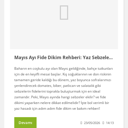
Mayıs Ayı Fide Dikim Rehberi: Yaz Sebzeleri Nasıl Dikilir ve Bakılır?
Baharın en coşkulu ayı olan Mayıs geldiğinde, bahçe tutkunları
için de en keyifli mesai başlar. Kış soğuklarının ve don riskinin
tamamen geride kaldığı bu dönem, yaz boyunca sofralarımızı
şenlendirecek domates, biber, patlıcan ve salatalık gibi
sebzelerin fidelerini toprakla buluşturmak için en ideal
zamandır. Peki, Mayıs ayında hangi sebzeler ekilir? ve fide
dikimi yaparken nelere dikkat edilmelidir? İşte bol verimli bir
yaz hasadı için adım adım fide dikim ve bakım rehberi!
Devamı
23/05/2026
14:13